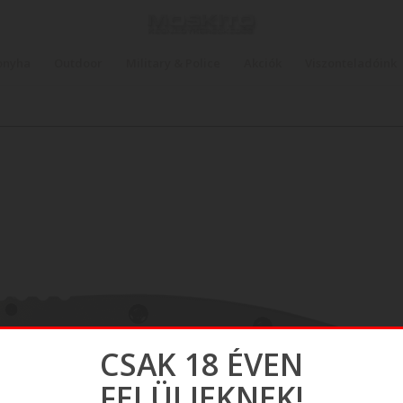
onyha
Outdoor
Military & Police
Akciók
Viszonteladóink
CSAK 18 ÉVEN
FELÜLIEKNEK!