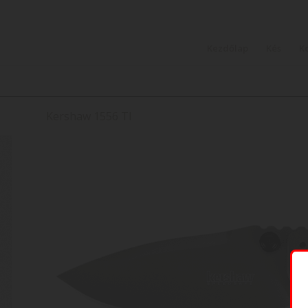
Kezdőlap
Kés
K
Kershaw 1556 TI