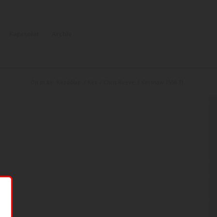
Kapcsolat
Archív
Ön itt áll:
Kezdőlap
/
Kés
/
Chris Reeve
/
Kershaw 1556 TI