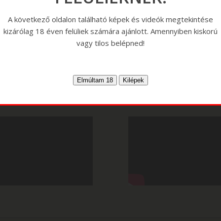
A következő oldalon található képek és videók megtekintése
kizárólag 18 éven felüliek számára ajánlott. Amennyiben kiskorú
vagy tilos belépned!