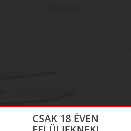
onyha
Outdoor
Military & Police
Akciók
Viszonteladóink
Ön
CSAK 18 ÉVEN
FELÜLIEKNEK!