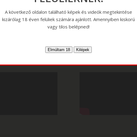
A következő oldalon található képek és videók megtekintése
kizárólag 18 éven felüliek számára ajánlott. Amennyiben kiskorú
vagy tilos belépned!