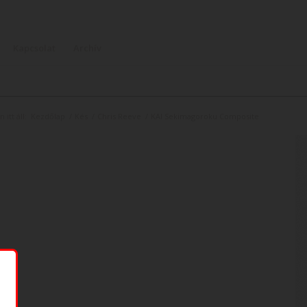
Kapcsolat
Archív
 itt áll:
Kezdőlap
/
Kés
/
Chris Reeve
/
KAI Sekimagoroku Composite