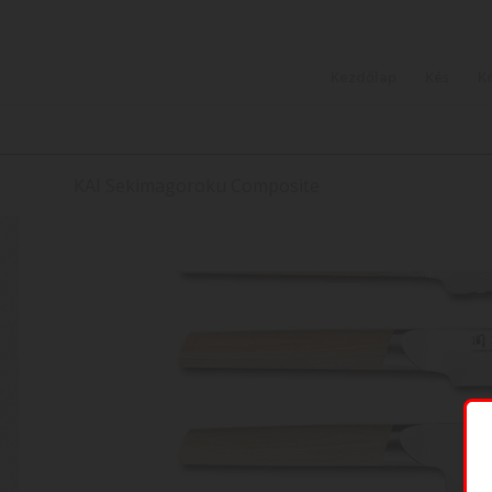
Kezdőlap
Kés
K
KAI Sekimagoroku Composite