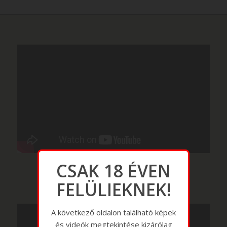
CSAK 18 ÉVEN
FELÜLIEKNEK!
A következő oldalon található képek
és videók megtekintése kizárólag