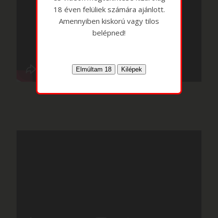
18 éven felüliek számára ajánlott.
Amennyiben kiskorú vagy tilos
belépned!