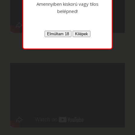
Amennyiben kiskorú vagy tilos
belépned!