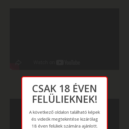
CSAK 18 ÉVEN
FELÜLIEKNEK!
A következő oldalon található képek
és videók megtekintése kizárólag
18 éven felüliek számára ajánlott.