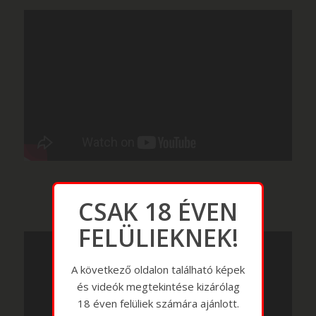
CSAK 18 ÉVEN
FELÜLIEKNEK!
A következő oldalon található képek
és videók megtekintése kizárólag
18 éven felüliek számára ajánlott.