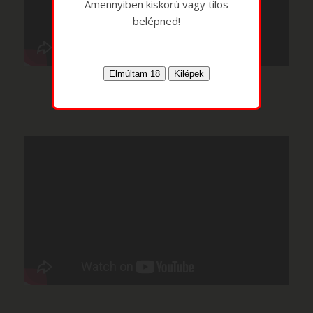
Amennyiben kiskorú vagy tilos
belépned!