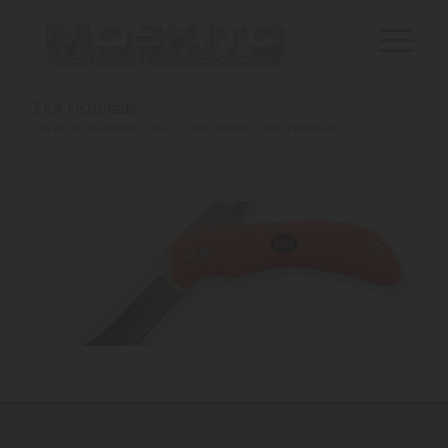
EKA Fishblade
Ön itt áll:
Kezdőlap
/
Kés
/
Chris Reeve
/
EKA Fishblade