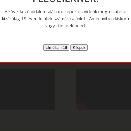
A következő oldalon található képek és videók megtekintése
kizárólag 18 éven felüliek számára ajánlott. Amennyiben kiskorú
vagy tilos belépned!