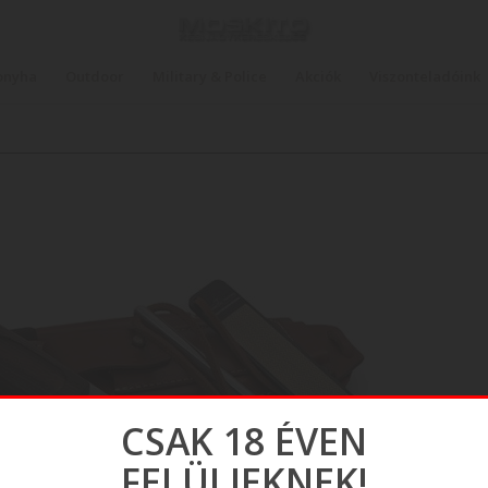
onyha
Outdoor
Military & Police
Akciók
Viszonteladóink
CSAK 18 ÉVEN
FELÜLIEKNEK!