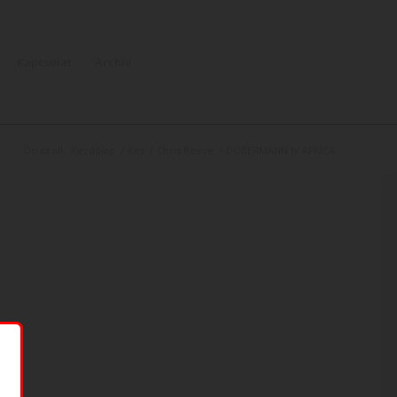
Kapcsolat
Archív
Ön itt áll:
Kezdőlap
/
Kés
/
Chris Reeve
/
DOBERMANN IV AFRICA