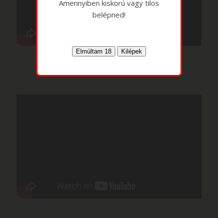
Amennyiben kiskorú vagy tilos
belépned!