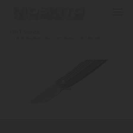
CRKT Swindle
Ön itt áll:
Kezdőlap
/
Kés
/
Chris Reeve
/
CRKT Swindle