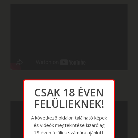
CSAK 18 ÉVEN
FELÜLIEKNEK!
A következő oldalon található képek
és videók megtekintése kizárólag
18 éven felüliek számára ajánlott.