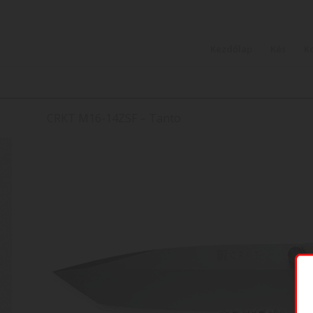
Kezdőlap
Kés
K
CRKT M16-14ZSF – Tanto