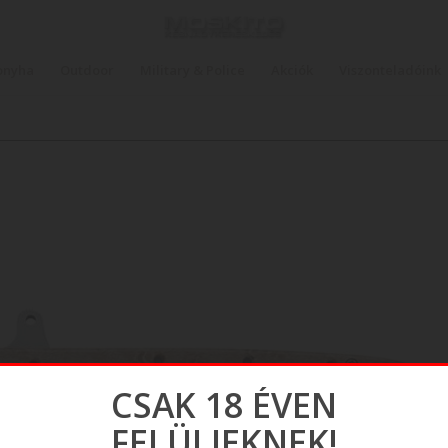
onyha
Outdoor
Military & Police
Akciók
Viszonteladóink
CSAK 18 ÉVEN
FELÜLIEKNEK!