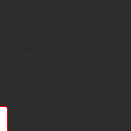
Kapcsolat
Archív
Ön itt áll:
Kezdőlap
/
Kés
/
Chris Reeve
/
CRKT M16-14ZSF – Tanto