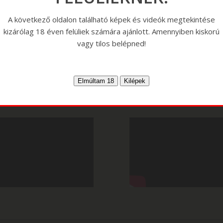
A következő oldalon található képek és videók megtekintése
kizárólag 18 éven felüliek számára ajánlott. Amennyiben kiskorú
vagy tilos belépned!