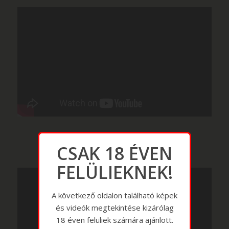
CSAK 18 ÉVEN
FELÜLIEKNEK!
A következő oldalon található képek
és videók megtekintése kizárólag
18 éven felüliek számára ajánlott.