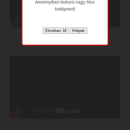
Amennyiben kiskorú vagy tilos
belépned!