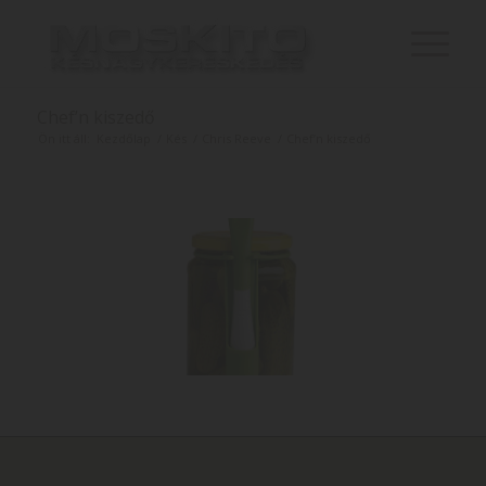
Chef’n kiszedő
Ön itt áll:
Kezdőlap
/
Kés
/
Chris Reeve
/
Chef’n kiszedő