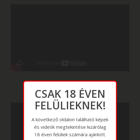
CSAK 18 ÉVEN
FELÜLIEKNEK!
A következő oldalon található képek
és videók megtekintése kizárólag
18 éven felüliek számára ajánlott.