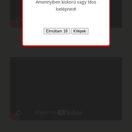
Amennyiben kiskorú vagy tilos
belépned!