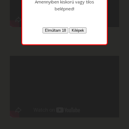
Amennyiben kiskorú vagy tilos
belépned!