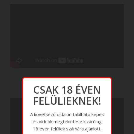
CSAK 18 ÉVEN
FELÜLIEKNEK!
A következő oldalon található képek
és videók megtekintése kizárólag
18 éven felüliek számára ajánlott.