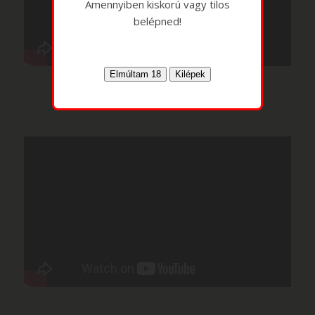
Amennyiben kiskorú vagy tilos
belépned!