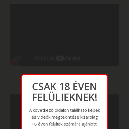
CSAK 18 ÉVEN
FELÜLIEKNEK!
A következő oldalon található képek
és videók megtekintése kizárólag
18 éven felüliek számára ajánlott.