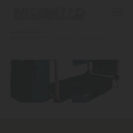
Cam-O-Bunk XL
Ön itt áll:
Kezdőlap
/
Kés
/
Chris Reeve
/
Cam-O-Bunk XL