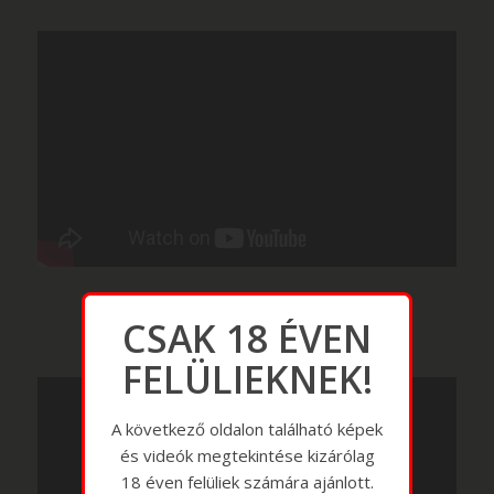
CSAK 18 ÉVEN
FELÜLIEKNEK!
A következő oldalon található képek
és videók megtekintése kizárólag
18 éven felüliek számára ajánlott.