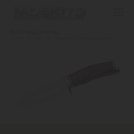
BUCK Vanguard® kés
Ön itt áll:
Kezdőlap
/
Kés
/
Chris Reeve
/
BUCK Vanguard® kés