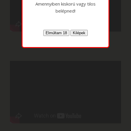
Amennyiben kiskorú vagy tilos
belépned!