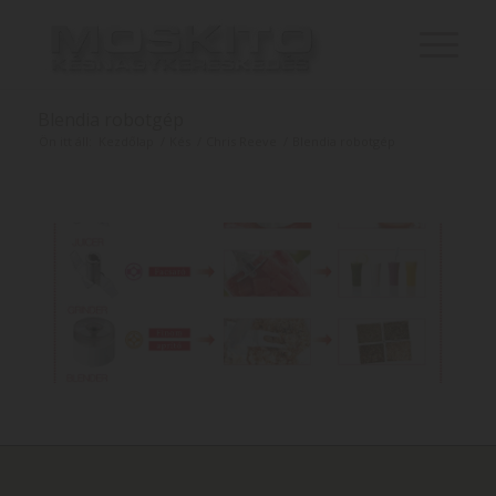
Blendia robotgép
Ön itt áll:
Kezdőlap
/
Kés
/
Chris Reeve
/
Blendia robotgép