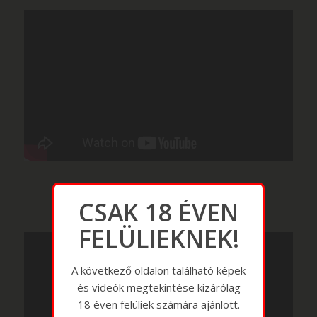
CSAK 18 ÉVEN
FELÜLIEKNEK!
A következő oldalon található képek
és videók megtekintése kizárólag
18 éven felüliek számára ajánlott.