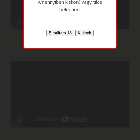
Amennyiben kiskorú vagy tilos
belépned!