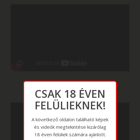
CSAK 18 ÉVEN
FELÜLIEKNEK!
A következő oldalon található képek
és videók megtekintése kizárólag
18 éven felüliek számára ajánlott.