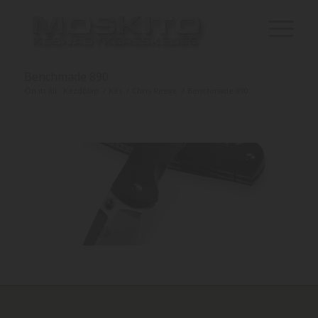
Benchmade 890
Ön itt áll:
Kezdőlap
/
Kés
/
Chris Reeve
/
Benchmade 890