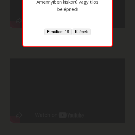
Amennyiben kiskorú vagy tilos
belépned!