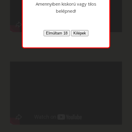
Amennyiben kiskorú vagy tilos
belépned!