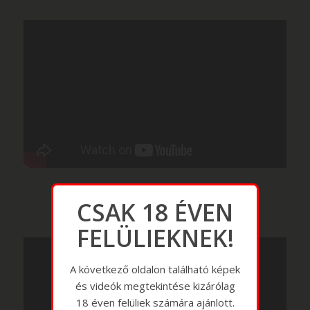
CSAK 18 ÉVEN
FELÜLIEKNEK!
A következő oldalon található képek
és videók megtekintése kizárólag
18 éven felüliek számára ajánlott.