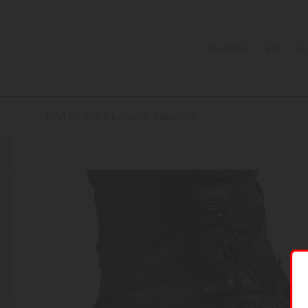
Kezdőlap
Kés
K
BATES 2267 katonai bakancs