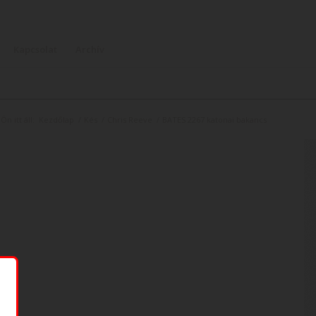
Kapcsolat
Archív
Ön itt áll:
Kezdőlap
/
Kés
/
Chris Reeve
/
BATES 2267 katonai bakancs