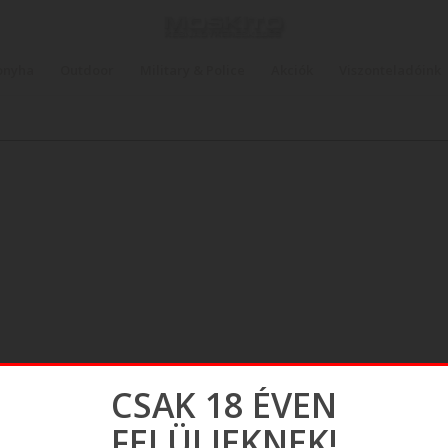
onyha
Outdoor
Military & Police
Akciók
Viszonteladóink
CSAK 18 ÉVEN
FELÜLIEKNEK!