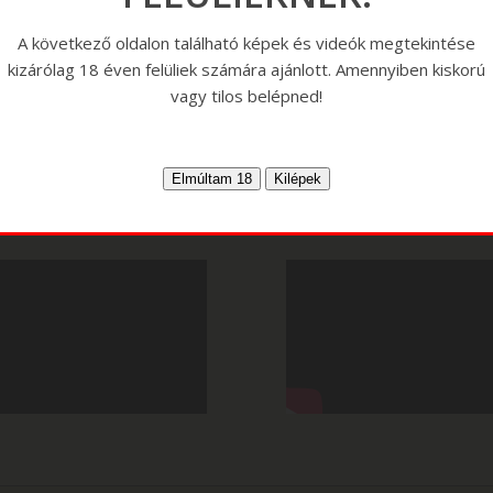
A következő oldalon található képek és videók megtekintése
kizárólag 18 éven felüliek számára ajánlott. Amennyiben kiskorú
vagy tilos belépned!