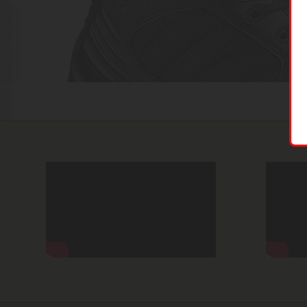
BATES 2250 katonai
bakancs