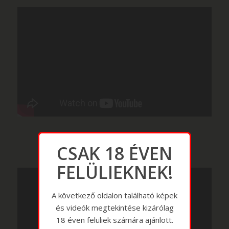
CSAK 18 ÉVEN
FELÜLIEKNEK!
A következő oldalon található képek
és videók megtekintése kizárólag
18 éven felüliek számára ajánlott.