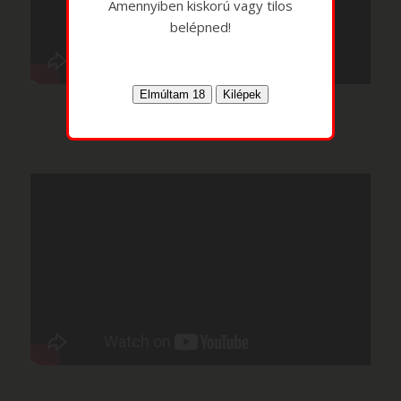
Amennyiben kiskorú vagy tilos
belépned!