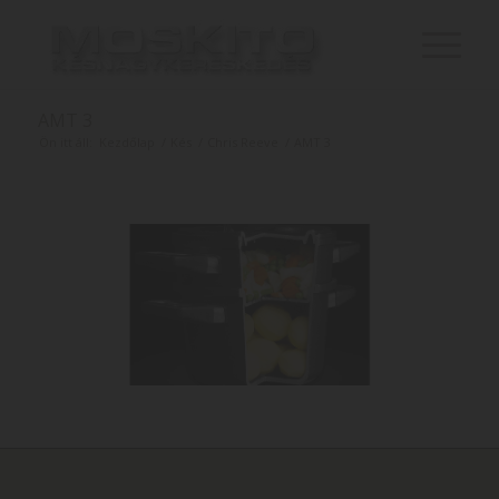
AMT 3
Ön itt áll:
Kezdőlap
/
Kés
/
Chris Reeve
/
AMT 3