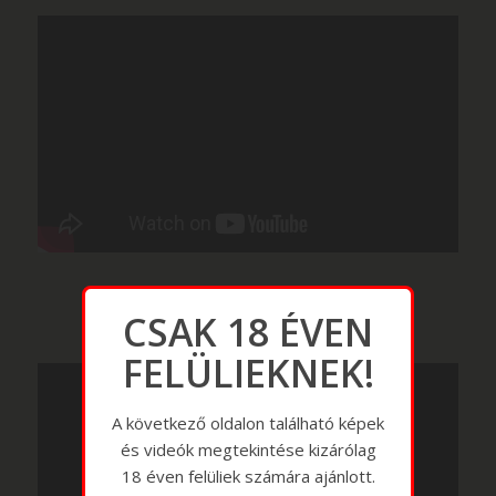
CSAK 18 ÉVEN
FELÜLIEKNEK!
A következő oldalon található képek
és videók megtekintése kizárólag
18 éven felüliek számára ajánlott.