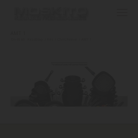
AMT 1
Ön itt áll:
Kezdőlap
/
Kés
/
Chris Reeve
/
AMT 1