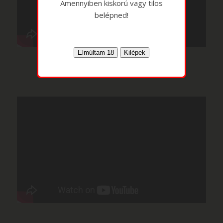
Amennyiben kiskorú vagy tilos
belépned!