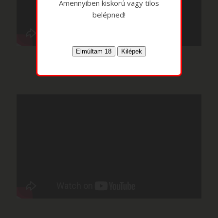
Amennyiben kiskorú vagy tilos
belépned!