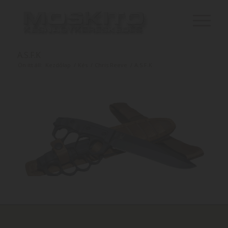
A.S.F.K
Ön itt áll:
Kezdőlap
/
Kés
/
Chris Reeve
/
A.S.F.K