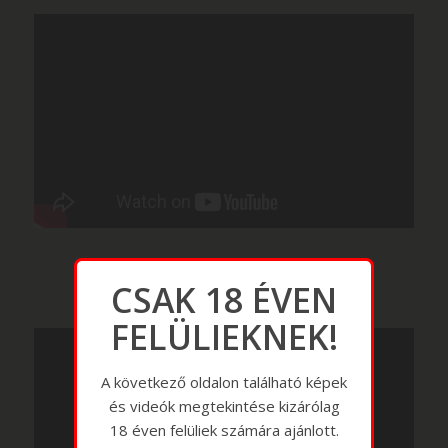
CSAK 18 ÉVEN
FELÜLIEKNEK!
A következő oldalon található képek
és videók megtekintése kizárólag
18 éven felüliek számára ajánlott.