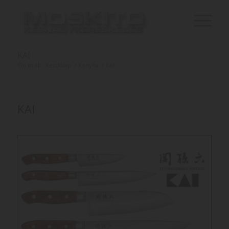
KAI
Ön itt áll:
Kezdőlap
/
Konyha
/
KAI
KAI