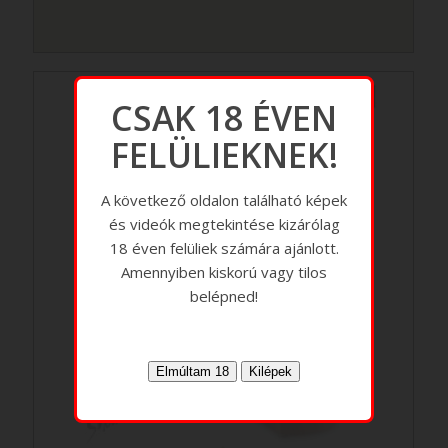
CSAK 18 ÉVEN
FELÜLIEKNEK!
A következő oldalon található képek
és videók megtekintése kizárólag
18 éven felüliek számára ajánlott.
Amennyiben kiskorú vagy tilos
belépned!