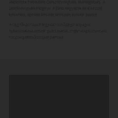
alapította 1969-ben Olaszországban, Maniagoban. A
LionSteel márka logóját a Gino nagyapja által kézzel
készített, acélból készült oroszlán szobor ihlette.
A cég filozófiája a legjobb minőségű anyagok
felhasználása késeik gyártásánál, mely világszínvonalú
minőségellenőrzéssel párosul.