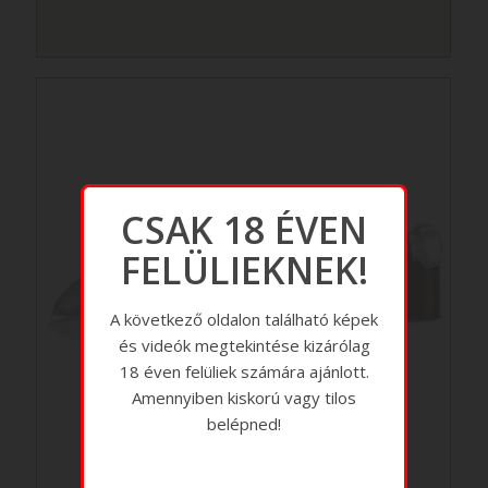
CSAK 18 ÉVEN
FELÜLIEKNEK!
A következő oldalon található képek
és videók megtekintése kizárólag
18 éven felüliek számára ajánlott.
Amennyiben kiskorú vagy tilos
belépned!