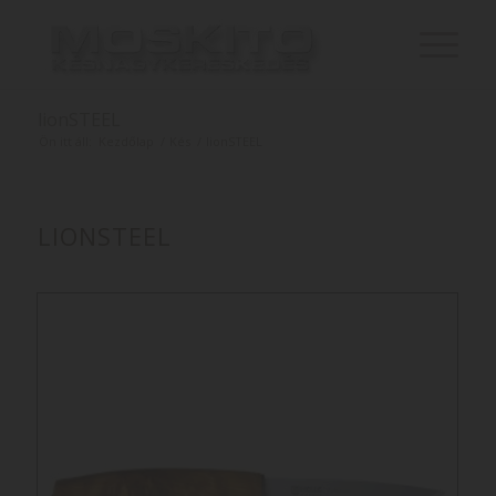
lionSTEEL
Ön itt áll:
Kezdőlap
/
Kés
/
lionSTEEL
LIONSTEEL