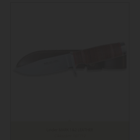
Linder MARK 1&2 LEATHER
Cikkszám: 107712