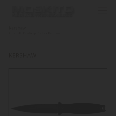
Kershaw
Ön itt áll:
Kezdőlap
/
Kés
/
Kershaw
KERSHAW