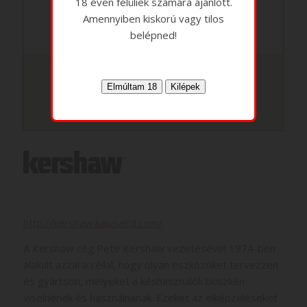
18 éven felüliek számára ajánlott.
Amennyiben kiskorú vagy tilos
belépned!
Kershaw 1301bw
Kershaw 1301bw
http://kershaw.kaiusaltd.com/
A Kershaw cég Pete Kershaw vezetésével 1974-ben
alakult azzal a céllal, hogy olyan eszközöket tervezzen
és gyártson, melyeket a késhasználók büszkén
viselnének és használnának. Ezeket az elképzeléseket