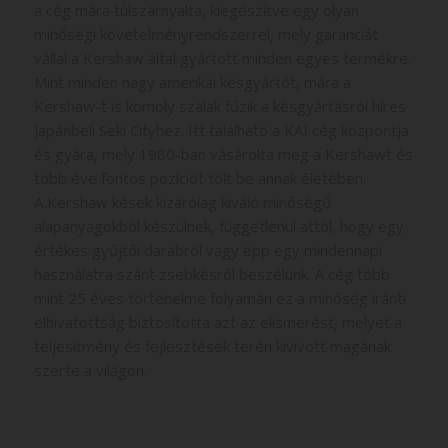
a cég mára túlszárnyalta, kiegészítve egy olyan
minőségi követelményrendszerrel, mely garanciát
vállal a Kershaw által gyártott minden egyes termékre.
Mint minden nagy amerikai késgyártót, mára a
Kershaw-t is komoly szálak fűzik a késgyártásról híres
Japánbeli Seki Cityhez. Itt található a KAI cég központja
és gyára, mely 1980-ban vásárolta meg a Kershawt és
több éve fontos pozíciót tölt be annak életében.
A Kershaw kések kizárólag kiváló minőségű
alapanyagokból készülnek, függetlenül attól, hogy egy
értékes gyűjtői darabról vagy épp egy mindennapi
használatra szánt zsebkésről beszélünk. A cég több
mint 25 éves történelme folyamán ez a minőség iránti
elhivatottság biztosította azt az elismerést, melyet a
teljesítmény és fejlesztések terén kivívott magának
szerte a világon.