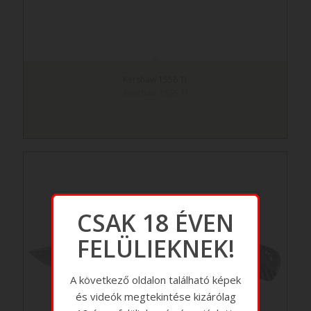
Kershaw 1556 TI
Kershaw 1556 TI
CSAK 18 ÉVEN
FELÜLIEKNEK!
A következő oldalon található képek
és videók megtekintése kizárólag