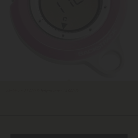
Akciós ár: 27.000 Ft helyett most 14.000 Ft