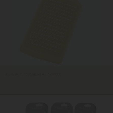
Akciós ár: 7.150 Ft helyett most 3.000 Ft