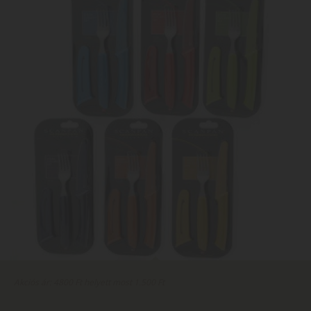
Akciós ár: 4800 Ft helyett most 1.500 Ft