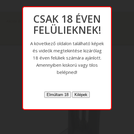
CSAK 18 ÉVEN
Akciós ár: 3600 Ft helyett most 500 Ft
FELÜLIEKNEK!
A következő oldalon található képek
és videók megtekintése kizárólag
18 éven felüliek számára ajánlott.
Amennyiben kiskorú vagy tilos
belépned!