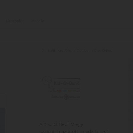
Kapcsolat
Archív
Ön itt áll:
Kezdőlap
/
Outdoor
/
Disc-O-Bed
A Disc-O-BedTM egy
szabadalmaztatott „ready-to-go”