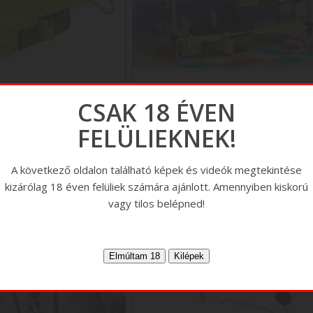
CSAK 18 ÉVEN
Kid-o-bunk 6
Kid-o-bunk 5
FELÜLIEKNEK!
Kid-o-bunk 6
Kid-o-bunk 5
A következő oldalon található képek és videók megtekintése
kizárólag 18 éven felüliek számára ajánlott. Amennyiben kiskorú
vagy tilos belépned!