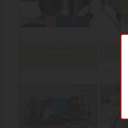
Cam-O-Bunk XL
hordozható ágymegoldás minden
körülményekre