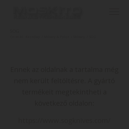
SOG
Ön itt áll:
Kezdőlap
/
Military & Police
/
Military
/
SOG
Ennek az oldalnak a tartalma még
nem került feltöltésre. A gyártó
termékeit megtekintheti a
következő oldalon:
https://www.sogknives.com/