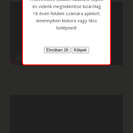
és videók megtekintése kizárólag
18 éven felüliek számára ajánlott.
Amennyiben kiskorú vagy tilos
belépned!