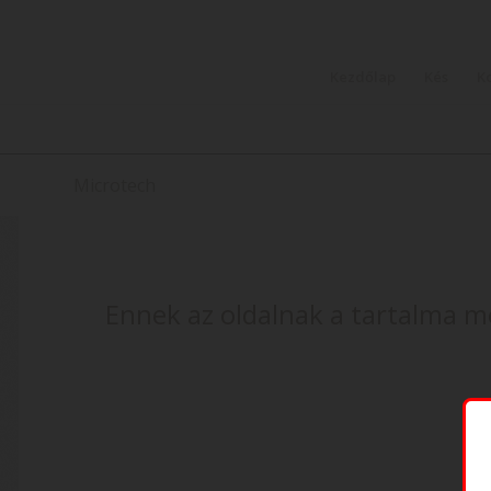
Kezdőlap
Kés
K
Microtech
Ennek az oldalnak a tartalma m