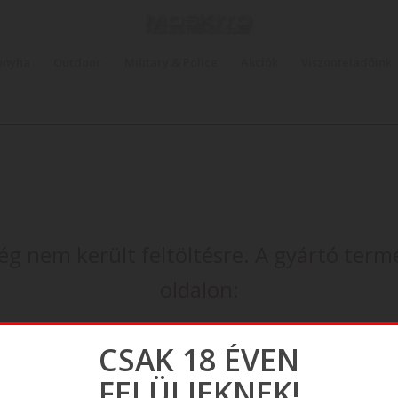
onyha
Outdoor
Military & Police
Akciók
Viszonteladóink
ég nem került feltöltésre. A gyártó term
oldalon:
http://www.microtechknives.com/
CSAK 18 ÉVEN
FELÜLIEKNEK!