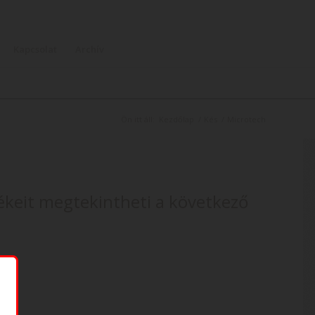
Kapcsolat
Archív
Ön itt áll:
Kezdőlap
/
Kés
/
Microtech
ékeit megtekintheti a következő