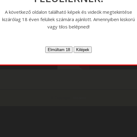
A következő oldalon található képek és videók megtekintése
kizárólag 18 éven felüliek számára ajánlott. Amennyiben kiskorú
vagy tilos belépned!
© Copyright -
Moskito