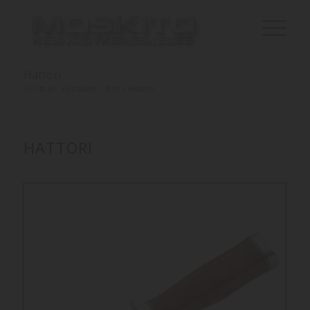
Hattori
Ön itt áll:
Kezdőlap
/
Kés
/
Hattori
HATTORI