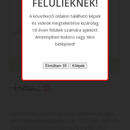
FELÜLIEKNEK!
A következő oldalon található képek
és videók megtekintése kizárólag
18 éven felüliek számára ajánlott.
Amennyiben kiskorú vagy tilos
belépned!
Hattori 4
Ichiro Hattori, a Hattori-dinasztia tizenhetedik tagja
volt. Hattori édesapja halála után , 1971-ben alapította
saját gyárát. Kezdetben damaszkpengéjű tokos